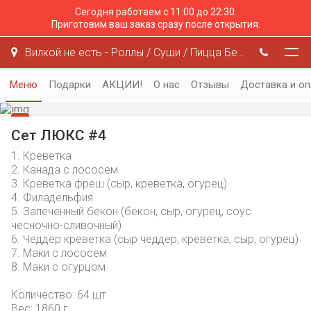
Сегодня работаем с 11:00 до 22:30.
Приготовим ваш заказ сразу после открытия.
Вилкой не есть - Роллы / Суши / Пицца Белгород
Меню
Подарки
АКЦИИ!
О нас
Отзывы
Доставка и оп
Сет ЛЮКС #4
1. Креветка
2. Канада с лососем
3. Креветка фреш (сыр, креветка, огурец)
4. Филадельфия
5. Запеченный бекон (бекон, сыр, огурец, соус
чесночно-сливочный)
6. Чеддер креветка (сыр чеддер, креветка, сыр, огурец)
7. Маки с лососем
8. Маки с огурцом
Количество: 64 шт
Вес: 1860 г