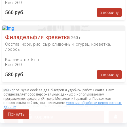
Вес: 260 г
560 руб.
в корзину
Филадельфия креветка
260 г
Состав: нори, рис, сыр сливочный, огурец, креветка,
лосось
Количество: 8 шт
Вес: 260 г
580 руб.
в корзину
Мы используем cookies для быстрой и удобной работы сайта. Сайт
осуществляет сбор персональных данных с использованием
Филадельфия лайт
программных средств «Яндекс.Метрика» и top.mail.ru. Продолжая
240 г
пользоваться сайтом, вы принимаете
условия обработки персональных
Состав: нори, рис, сыр сливочный, огурец, лосось
данных
Принять
корзина
Количество: 8 шт
Вес: 230 г