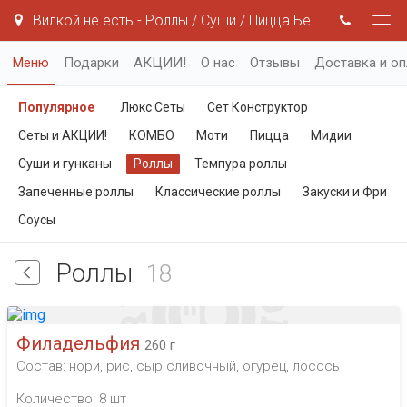
Вилкой не есть - Роллы / Суши / Пицца Белгород
Меню
Подарки
АКЦИИ!
О нас
Отзывы
Доставка и оп
Популярное
Люкс Сеты
Сет Конструктор
Сеты и АКЦИИ!
КОМБО
Моти
Пицца
Мидии
Суши и гунканы
Роллы
Темпура роллы
Запеченные роллы
Классические роллы
Закуски и Фри
Соусы
Роллы
18
Филадельфия
260 г
Состав: нори, рис, сыр сливочный, огурец, лосось
Количество: 8 шт