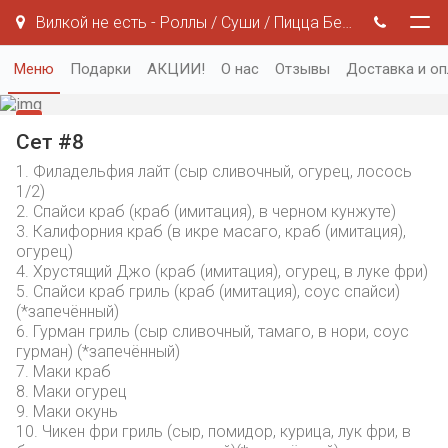
Вилкой не есть - Роллы / Суши / Пицца Белгород
Меню
Подарки
АКЦИИ!
О нас
Отзывы
Доставка и оп
Сет #8
1. Филадельфия лайт (сыр сливочный, огурец, лосось
1/2)
2. Спайси краб (краб (имитация), в черном кунжуте)
3. Калифорния краб (в икре масаго, краб (имитация),
огурец)
4. Хрустящий Джо (краб (имитация), огурец, в луке фри)
5. Спайси краб гриль (краб (имитация), соус спайси)
(*запечённый)
6. Гурман гриль (сыр сливочный, тамаго, в нори, соус
гурман) (*запечённый)
7. Маки краб
8. Маки огурец
9. Маки окунь
10. Чикен фри гриль (сыр, помидор, курица, лук фри, в