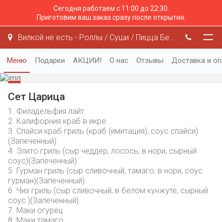
Сегодня работаем с 11:00 до 22:30.
Приготовим ваш заказ сразу после открытия.
Вилкой не есть - Роллы / Суши / Пицца Белгород
Меню
Подарки
АКЦИИ!
О нас
Отзывы
Доставка и оп
Сет Царица
1. Филадельфия лайт
2. Калифорния краб в икре
3. Спайси краб гриль (краб (имитация), соус спайси)
(Запеченный)
4. Элито гриль (сыр чеддер, лосось, в нори, сырный
соус)(Запеченный)
5. Гурман гриль (сыр сливочный, тамаго, в нори, соус
гурман)(Запеченный)
6. Чиз гриль (сыр сливочный, в белом кунжуте, сырный
соус )(Запеченный)
7. Маки огурец
8. Маки тамаго