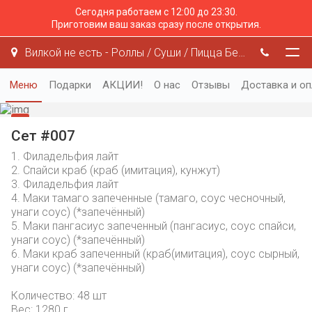
Сегодня работаем с 12:00 до 23:30.
Приготовим ваш заказ сразу после открытия.
Вилкой не есть - Роллы / Суши / Пицца Белгород
Меню
Подарки
АКЦИИ!
О нас
Отзывы
Доставка и оп
Сет #007
1. Филадельфия лайт
2. Спайси краб (краб (имитация), кунжут)
3. Филадельфия лайт
4. Маки тамаго запеченные (тамаго, соус чесночный,
унаги соус) (*запечённый)
5. Маки пангасиус запеченный (пангасиус, соус спайси,
унаги соус) (*запечённый)
6. Маки краб запеченный (краб(имитация), соус сырный,
унаги соус) (*запечённый)
Количество: 48 шт
Вес: 1280 г